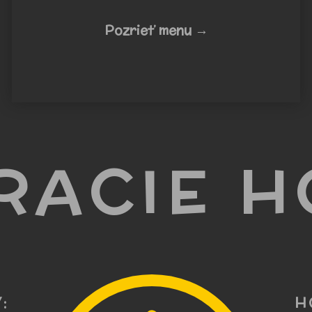
Pozrieť menu →
RACIE H
:
H