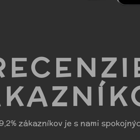
RECENZI
ÁKAZNÍK
9,2% zákazníkov je s nami spokojný