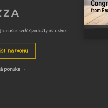
ZZA
te naše skvelé špeciality ešte dnes!
jsť na menu
lá ponuka →