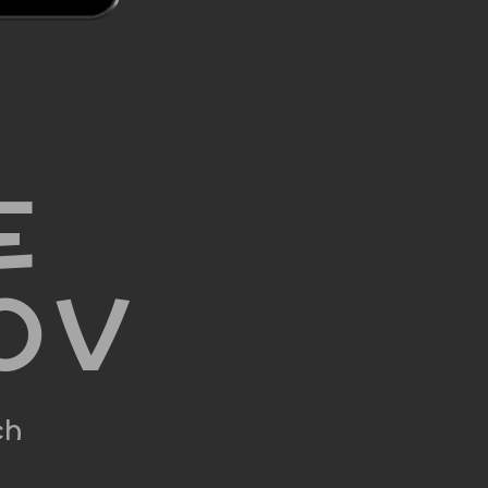
E
OV
ch