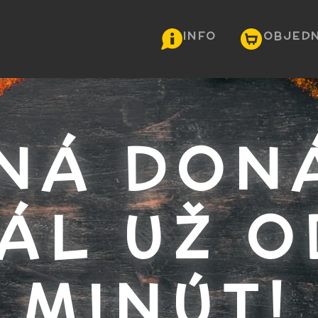
INFO
OBJED
NÁ DON
ÁL UŽ O
MINÚT!