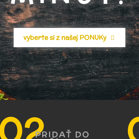
vyberte si z našej PONUKy
ERNET
PRIDAŤ DO