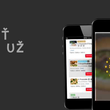
UŤ
 UŽ