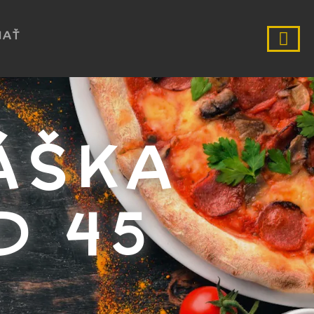
NAŤ
ÁŠKA
D 45