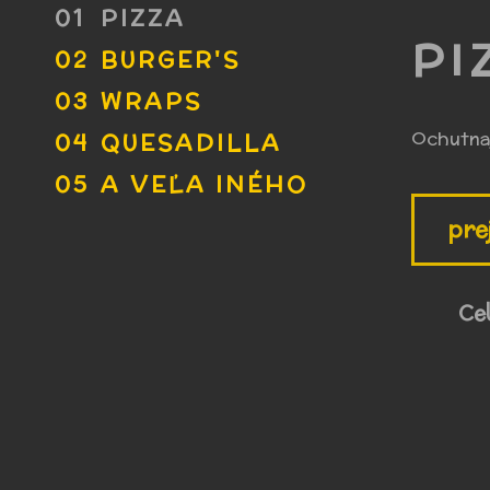
PIZZA
PI
BURGER'S
WRAPS
Ochutnaj
QUESADILLA
A VEĽA INÉHO
pre
Ce