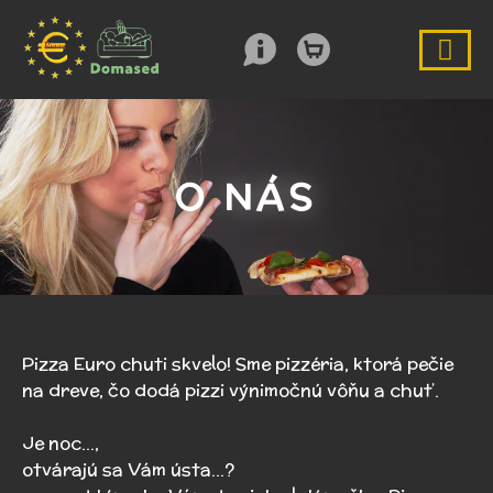
O NÁS
Pizza Euro chuti skvelo! Sme pizzéria, ktorá pečie
na dreve, čo dodá pizzi výnimočnú vôňu a chuť.
Je noc...,
otvárajú sa Vám ústa...?